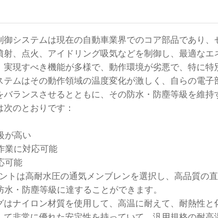
制御システムは現在の自動車業界でのコア部品であり、
噴射、点火、アイドリング吸気などを制御し、最適なエ
、実現すべき機能が多様で、動作環境が劣悪で、特に特
ステムはその動作領域の温度変化が激しく、自らの電子
をバランスさせるとともに、その防水・防塵等級を維持
は次のとおりです：
級が高い
作業に対応可能
応可能
ベントは高耐水圧の通気メンブレンを選択し、高品質の直
9 Kの防水・防塵等級に達することができます。
グはナイロン材質を使用して、高温に耐えて、耐熱性と化
して非常に優れた安定性を持っていて、汎用規格の耐高