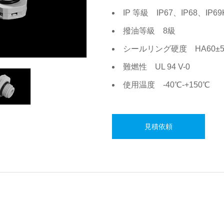
IP 等級 IP67、IP68、IP69
撥油等級 8級
シールリング硬度 HA60±
難燃性 UL 94 V-0
使用温度 -40℃-+150℃
見積依頼