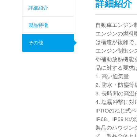
詳細紹介
詳細紹介
自動車エンジン
製品特徴
エンジンの燃料
は構造が複雑で
その他
エンジン制御シ
や補助放熱機能
品に対する要求
高い通気量
防水・防塵等
長時間の高温
塩霧冲撃に対
IPROのねじ式
IP68、IP6
製品のハウジン
て、製品全体と